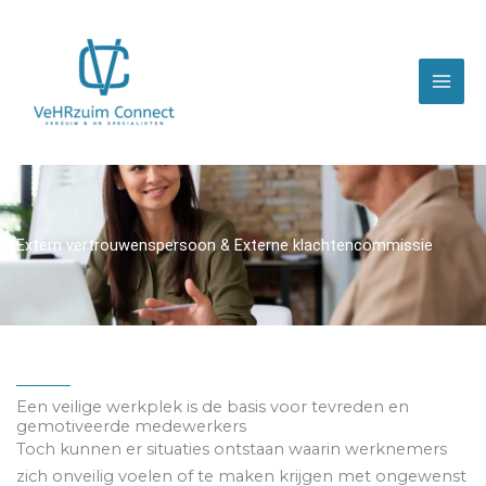
Ga
naar
de
inhoud
Extern vertrouwenspersoon & Externe klachtencommissie
Een veilige werkplek is de basis voor tevreden en
gemotiveerde medewerkers
Toch kunnen er situaties ontstaan waarin werknemers
zich onveilig voelen of te maken krijgen met ongewenst