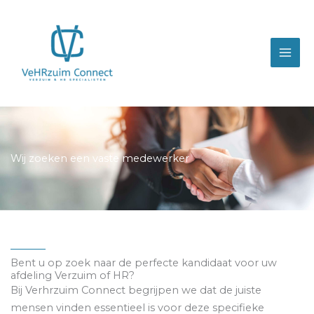
Ga
naar
de
inhoud
Wij zoeken een vaste medewerker
Bent u op zoek naar de perfecte kandidaat voor uw
afdeling Verzuim of HR?
Bij Verhrzuim Connect begrijpen we dat de juiste
mensen vinden essentieel is voor deze specifieke